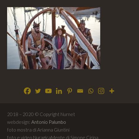
2018 – 2020 © Copyright Nurnet
webdesign:
Antonio Palumbo
foto mostra di Arianna Giuntini
foto e video NuragicaMente di Simone Cirina