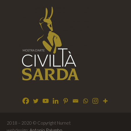
2018 – 2020 © Copyright Nurnet
webdesign:
Antonio Palumbo