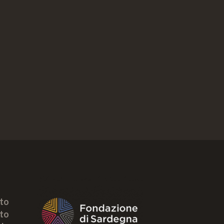
tto
to