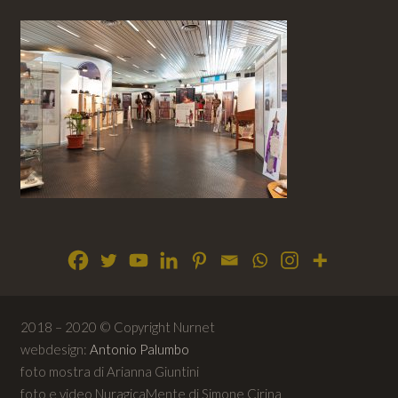
2018 – 2020 © Copyright Nurnet
webdesign:
Antonio Palumbo
foto mostra di Arianna Giuntini
foto e video NuragicaMente di Simone Cirina