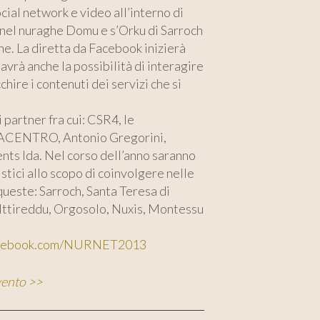
cial network e video all’interno di
 nel nuraghe Domu e s’Orku di Sarroch
ne. La diretta da Facebook inizierà
 avrà anche la possibilità di interagire
hire i contenuti dei servizi che si
 partner fra cui: CSR4, le
s, ACENTRO, Antonio Gregorini,
ts lda. Nel corso dell’anno saranno
stici allo scopo di coinvolgere nelle
 queste: Sarroch, Santa Teresa di
, Ittireddu, Orgosolo, Nuxis, Montessu
acebook.com/NURNET2013
evento >>