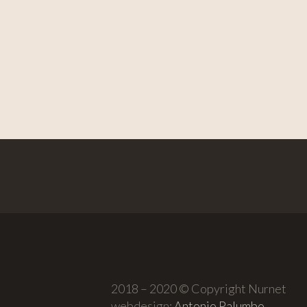
2018 – 2020 © Copyright Nurnet
webdesign:
Antonio Palumbo