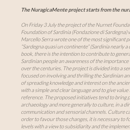
The NuragicaMente project starts from the nur
On Friday 3 July the project of the Nurnet Found
Foundation of Sardinia (Fondazione di Sardegna) wi
Marcello Serra wrote one of the most significant p
“Sardegna quasi un continente” (Sardinia nearly a 
book, there is the intention to contribute to gener
Sardinian people an awareness of the importance t
over the centuries. The project is divided into a ser
focused on involving and thrilling the Sardinian a
of spreading knowledge and interest on the ancient
with a simple and clear language and to give value 
reference. The proposed initiatives tend to bring 
archaeology and more generally to culture, in a dir
communication and sensorial channels. Culture can
order to favour those changes, it is necessary to f
levels with a view to subsidiarity and the impleme