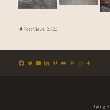
Post Views:
2.422
Il proge