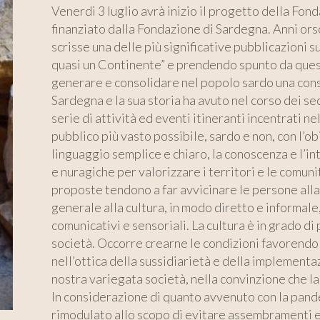
Venerdi 3 luglio avrà inizio il progetto della F
finanziato dalla Fondazione di Sardegna. Anni or
scrisse una delle più significative pubblicazioni 
quasi un Continente” e prendendo spunto da quest
generare e consolidare nel popolo sardo una con
Sardegna e la sua storia ha avuto nel corso dei seco
serie di attività ed eventi itineranti incentrati 
pubblico più vasto possibile, sardo e non, con l’ob
linguaggio semplice e chiaro, la conoscenza e l’int
e nuragiche per valorizzare i territori e le comunit
proposte tendono a far avvicinare le persone alla 
generale alla cultura, in modo diretto e informale,
comunicativi e sensoriali. La cultura è in grado d
società. Occorre crearne le condizioni favorendo 
nell’ottica della sussidiarietà e della implement
nostra variegata società, nella convinzione che la c
In considerazione di quanto avvenuto con la pande
rimodulato allo scopo di evitare assembramenti e s