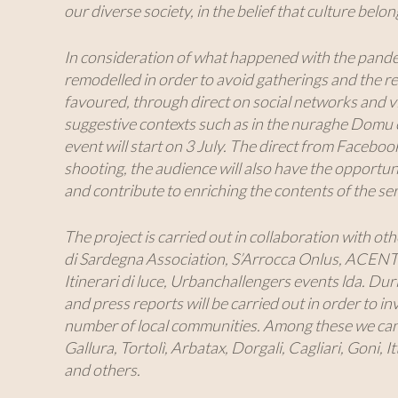
our diverse society, in the belief that culture belo
In consideration of what happened with the pandem
remodelled in order to avoid gatherings and the
favoured, through direct on social networks and v
suggestive contexts such as in the nuraghe Domu 
event will start on 3 July. The direct from Facebook
shooting, the audience will also have the opportuni
and contribute to enriching the contents of the serv
The project is carried out in collaboration with ot
di Sardegna Association, S’Arrocca Onlus, ACE
Itinerari di luce, Urbanchallengers events lda. Du
and press reports will be carried out in order to inv
number of local communities. Among these we can
Gallura, Tortolì, Arbatax, Dorgali, Cagliari, Goni,
and others.