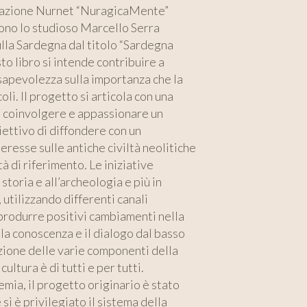
ondazione Nurnet “NuragicaMente”
sono lo studioso Marcello Serra
sulla Sardegna dal titolo “Sardegna
o libro si intende contribuire a
sapevolezza sulla importanza che la
li. Il progetto si articola con una
nel coinvolgere e appassionare un
iettivo di diffondere con un
eresse sulle antiche civiltà neolitiche
à di riferimento. Le iniziative
storia e all’archeologia e più in
 utilizzando differenti canali
i produrre positivi cambiamenti nella
la conoscenza e il dialogo dal basso
azione delle varie componenti della
ultura è di tutti e per tutti.
mia, il progetto originario è stato
i è privilegiato il sistema della