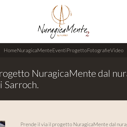
Home
NuragicaMente
Eventi
Progetto
Fotografie
Video
progetto NuragicaMente dal nu
i Sarroch.
Prende il via il progetto NuragicaMente dal nur