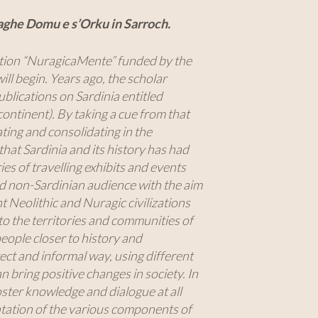
aghe Domu e s’Orku in Sarroch.
ation “NuragicaMente” funded by the
ll begin. Years ago, the scholar
ublications on Sardinia entitled
continent). By taking a cue from that
ating and consolidating in the
hat Sardinia and its history has had
ies of travelling exhibits and events
nd non-Sardinian audience with the aim
 Neolithic and Nuragic civilizations
to the territories and communities of
people closer to history and
ect and informal way, using different
 bring positive changes in society. In
oster knowledge and dialogue at all
ntation of the various components of