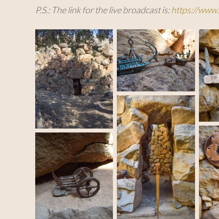
P.S.: The link for the live broadcast is:
https://ww