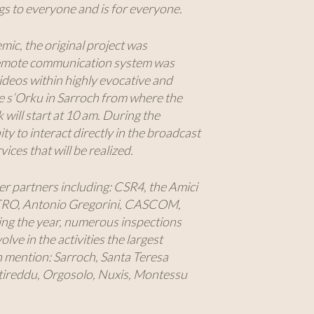
ngs to everyone and is for everyone.
ic, the original project was
 remote communication system was
ideos within highly evocative and
e s’Orku in Sarroch from where the
 will start at 10 am. During the
ty to interact directly in the broadcast
ices that will be realized.
her partners including: CSR4, the Amici
NTRO, Antonio Gregorini, CASCOM,
ring the year, numerous inspections
olve in the activities the largest
 mention: Sarroch, Santa Teresa
 Ittireddu, Orgosolo, Nuxis, Montessu