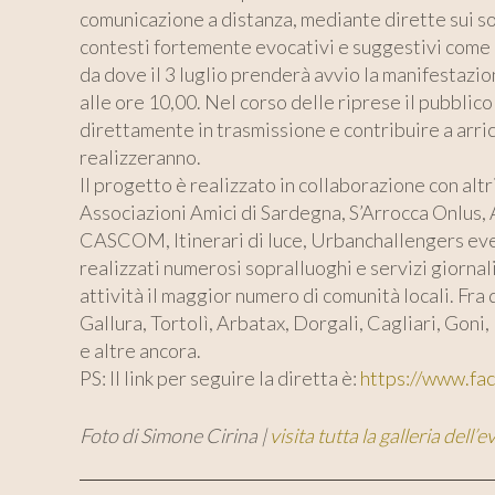
comunicazione a distanza, mediante dirette sui so
contesti fortemente evocativi e suggestivi come
da dove il 3 luglio prenderà avvio la manifestazio
alle ore 10,00. Nel corso delle riprese il pubblico
direttamente in trasmissione e contribuire a arricc
realizzeranno.
Il progetto è realizzato in collaborazione con altri
Associazioni Amici di Sardegna, S’Arrocca Onlu
CASCOM, Itinerari di luce, Urbanchallengers even
realizzati numerosi sopralluoghi e servizi giornali
attività il maggior numero di comunità locali. Fra
Gallura, Tortolì, Arbatax, Dorgali, Cagliari, Goni
e altre ancora.
PS: Il link per seguire la diretta è:
https://www.f
Foto di Simone Cirina |
visita tutta la galleria dell’