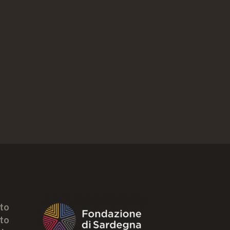
tto
to