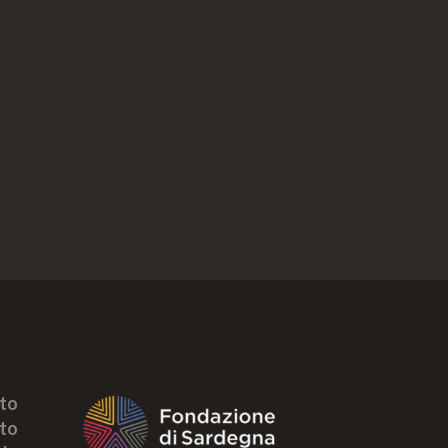
tto
to