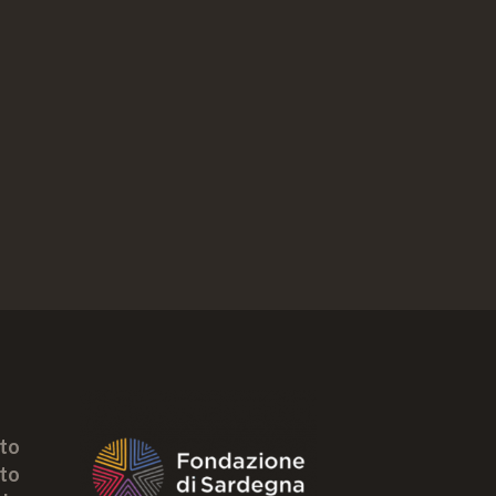
tto
to